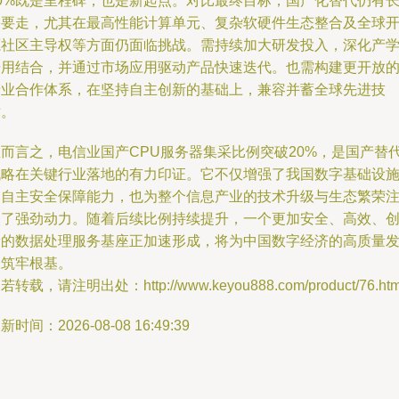
20%既是里程碑，也是新起点。对比最终目标，国产化替代仍有
路要走，尤其在最高性能计算单元、复杂软硬件生态整合及全球
源社区主导权等方面仍面临挑战。需持续加大研发投入，深化产
研用结合，并通过市场应用驱动产品快速迭代。也需构建更开放
产业合作体系，在坚持自主创新的基础上，兼容并蓄全球先进技
术。
总而言之，电信业国产CPU服务器集采比例突破20%，是国产替
战略在关键行业落地的有力印证。它不仅增强了我国数字基础设
的自主安全保障能力，也为整个信息产业的技术升级与生态繁荣
入了强劲动力。随着后续比例持续提升，一个更加安全、高效、
新的数据处理服务基座正加速形成，将为中国数字经济的高质量
展筑牢根基。
若转载，请注明出处：http://www.keyou888.com/product/76.htm
新时间：2026-08-08 16:49:39