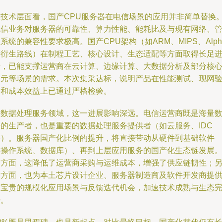
从技术层面看，国产CPU服务器在电信场景的应用并非简单替换
电信业务对服务器的可靠性、算力性能、能耗比及与现有网络、
系统的兼容性要求极高。国产CPU架构（如ARM、MIPS、Alph
等衍生路线）在制程工艺、核心设计、生态适配等方面取得长足
步，已能支撑运营商在云计算、边缘计算、大数据分析及部分核
网元等场景的需求。本次集采达标，说明产品在性能测试、现网
证和成本效益上已通过严格检验。
在数据处理服务领域，这一进展影响深远。电信运营商既是海量
据的生产者，也是重要的数据处理服务提供者（如云服务、IDC
等）。服务器国产化比例的提升，将直接带动从硬件到基础软件
（操作系统、数据库）、再到上层应用服务的国产化生态链发展
一方面，这降低了运营商采购与运维成本，增强了供应链韧性；
一方面，也为本土芯片设计企业、服务器制造商及软件开发商提
了宝贵的规模化应用场景与反馈迭代机会，加速技术成熟与生态
善。